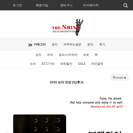
로그인
회원가입
장바구니
마이페이지
카테고리
공지
자주하는질문
문의
후기
상의
하의
원피스/아우터
속옷
백
슈즈
ACC/기타
세트할인
SALE
개인결제
Recent
I055 브라 연장 2단후크