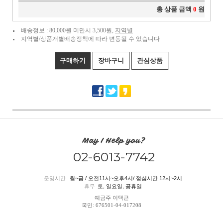
총 상품 금액
0
원
배송정보 : 80,000원 미만시 3,500원,
지역별
지역별/상품개별배송정책에 따라 변동될 수 있습니다
구매하기
장바구니
관심상품
May I Help you?
02-6013-7742
운영시간
월~금 / 오전11시~오후4시/ 점심시간 12시~2시
휴무
토, 일요일, 공휴일
예금주 이택근
국민: 676501-04-017208