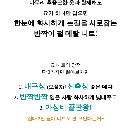
아무리 후줄근한 옷과 함께해도
요거 하나만 입으면
한눈에 화사하게 눈길을 사로잡는
반짝이 펄 메탈 니트!
요 니트의 장점
딱 3가지만 뽑아보자면
내구성
신축성
1.
(보풀
)+
좋은 데다
X
반짝반짝
2.
입은 사람 화사하게 빛내주고
가성비 끝판왕!
3.
절대 2만 원대 니트로 안 보인다는거~