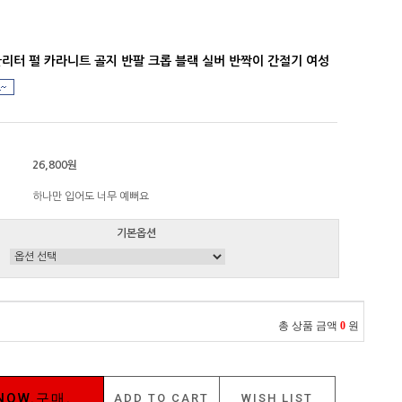
리터 펄 카라니트 골지 반팔 크롭 블랙 실버 반짝이 간절기 여성
26,800원
하나만 입어도 너무 예뻐요
기본옵션
총 상품 금액
0
원
NOW.구매.
ADD TO CART
WISH LIST