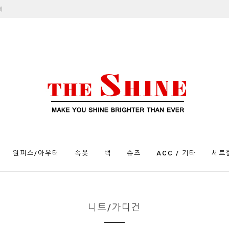
제
원피스/아우터
속옷
백
슈즈
ACC / 기타
세트
니트/가디건