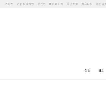
가이드
간편회원가입
로그인
마이페이지
주문조회
커뮤니티
개인결
상의
하의