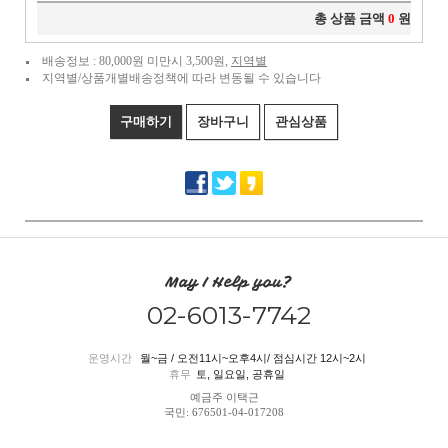
총 상품 금액
0
원
배송정보 : 80,000원 미만시 3,500원,
지역별
지역별/상품개별배송정책에 따라 변동될 수 있습니다
구매하기
장바구니
관심상품
May I Help you?
02-6013-7742
운영시간
월~금 / 오전11시~오후4시/ 점심시간 12시~2시
휴무
토, 일요일, 공휴일
예금주 이택근
국민: 676501-04-017208