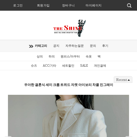
로그인
회원가입
장바구니
마이페이지
카테고리
공지
자주하는질문
문의
후기
상의
하의
원피스/아우터
속옷
백
슈즈
ACC/기타
세트할인
SALE
개인결제
Recent
우아한 결혼식 세미 크롭 트위드 자켓 아이보리 차콜 진그레이