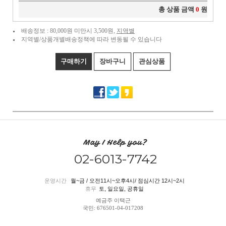
총 상품 금액
0
원
배송정보 : 80,000원 미만시 3,500원,
지역별
지역별/상품개별배송정책에 따라 변동될 수 있습니다
구매하기
장바구니
관심상품
May I Help you?
02-6013-7742
운영시간
월~금 / 오전11시~오후4시/ 점심시간 12시~2시
휴무
토, 일요일, 공휴일
예금주 이택근
국민: 676501-04-017208