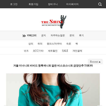
로그인
회원가입
장바구니
마이페이지
카테고리
공지
자주하는질문
문의
후기
상의
하의
원피스/아우터
속옷
백
슈즈
ACC/기타
세트할인
SALE
개인결제
Recent
겨울 이너니트 비비드 청록색니트 얇은 비스코스니트 금장단추 TSK95