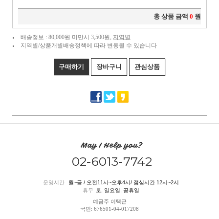
총 상품 금액
0
원
배송정보 : 80,000원 미만시 3,500원,
지역별
지역별/상품개별배송정책에 따라 변동될 수 있습니다
구매하기
장바구니
관심상품
May I Help you?
02-6013-7742
운영시간
월~금 / 오전11시~오후4시/ 점심시간 12시~2시
휴무
토, 일요일, 공휴일
예금주 이택근
국민: 676501-04-017208