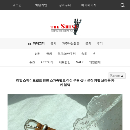
로그인
회원가입
장바구니
마이페이지
카테고리
공지
자주하는질문
문의
후기
상의
하의
원피스/아우터
속옷
백
슈즈
ACC/기타
세트할인
SALE
개인결제
Recent
리얼 스웨이드벨트 천연 소가죽벨트 여성 무광 실버 은장 카멜 브라운 카
키 블랙