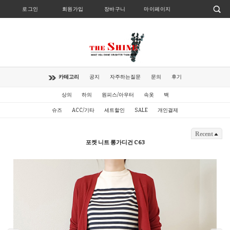
로그인
회원가입
장바구니
마이페이지
카테고리
공지
자주하는질문
문의
후기
상의
하의
원피스/아우터
속옷
백
슈즈
ACC/기타
세트할인
SALE
개인결제
Recent
포켓 니트 롱가디건 C63