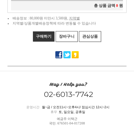
총 상품 금액
0
원
배송정보 : 80,000원 미만시 3,500원,
지역별
지역별/상품개별배송정책에 따라 변동될 수 있습니다
구매하기
장바구니
관심상품
May I Help you?
02-6013-7742
운영시간
월~금 / 오전11시~오후4시/ 점심시간 12시~2시
휴무
토, 일요일, 공휴일
예금주 이택근
국민: 676501-04-017208