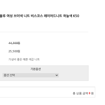
블루 여성 브이넥 니트 비스코스 레이어드니트 하늘색 K50
44,300원
25,500원
가성비 좋은 예쁜 색감 니트
기본옵션
총 상품 금액
0
원