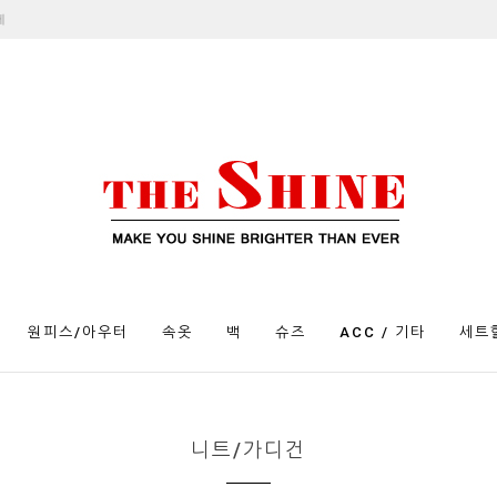
제
원피스/아우터
속옷
백
슈즈
ACC / 기타
세트
니트/가디건