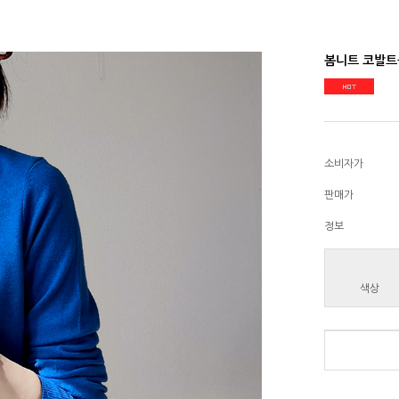
봄니트 코발트
소비자가
판매가
정보
색상