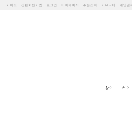
가이드
간편회원가입
로그인
마이페이지
주문조회
커뮤니티
개인결
상의
하의