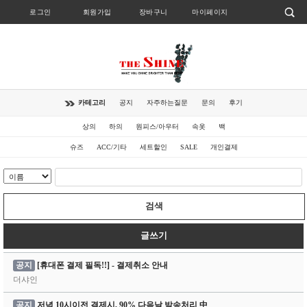
로그인
회원가입
장바구니
마이페이지
카테고리
공지
자주하는질문
문의
후기
상의
하의
원피스/아우터
속옷
백
슈즈
ACC/기타
세트할인
SALE
개인결제
검색
글쓰기
공지
[휴대폰 결제 필독!!] - 결제취소 안내
더샤인
공지
저녁 10시이전 결제시, 90% 다음날 발송처리 中