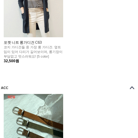
포켓 니트 롱가디건 C63
코지 가디건들 중 가장 롱 가디건. 옆트
임이 있어 다리가 길어보이며, 롱기장이
부담없고 멋스러워요! [5 color]
32,500원
ACC