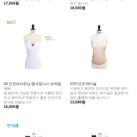
17,500원
폭주 합니다
18,500원
i41 인견브라런닝 캡내장나시 브라탑
i019 인견 캐미솔
나시
시원하고 쾌적한 인견으로 제작된 케미
캡 탈부착 가능한 제품으로 여름에 편안
솔로 왠만한 브랜드 못지않은 깔끔한 마
하고 쾌적하게 착용하기 좋은 인견으로
감이 훌륭한 제품 입니다~!
13,500원
제작된 제품입니다
16,000원