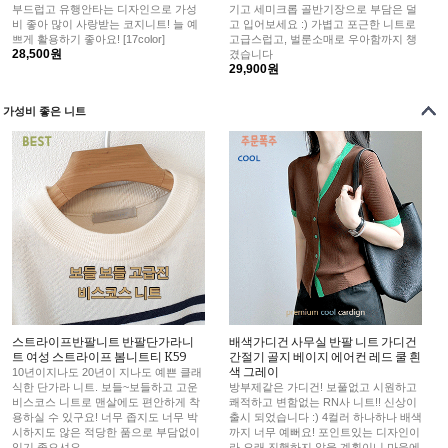
부드럽고 유행안타는 디자인으로 가성
기고 세미크롭 골반기장으로 부담은 덜
비 좋아 많이 사랑받는 코지니트! 늘 예
고 입어보세요 :) 가볍고 포근한 니트로
쁘게 활용하기 좋아요! [17color]
고급스럽고, 벌룬소매로 우아함까지 챙
28,500원
겼습니다
29,900원
가성비 좋은 니트
스트라이프반팔니트 반팔단가라니
배색가디건 사무실 반팔 니트 가디건
트 여성 스트라이프 봄니트티 K59
간절기 골지 베이지 에어컨 레드 쿨 흰
색 그레이
10년이지나도 20년이 지나도 예쁜 클래
식한 단가라 니트. 보들~보들하고 고운
방부제같은 가디건! 보풀없고 시원하고
비스코스 니트로 맨살에도 편안하게 착
쾌적하고 변함없는 RN사 니트!! 신상이
용하실 수 있구요! 너무 좁지도 너무 박
출시 되었습니다 :) 4컬러 하나하나 배색
시하지도 않은 적당한 품으로 부담없이
까지 너무 예뻐요! 포인트있는 디자인이
입기 좋으셔요.
라 오래 진행하지 않을 계획이니 마음에