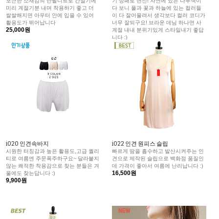
포근한 소재감의 반팔니트로 간절기에
기 깡패로 변신! 자연에 있는 나무색이
미리 계절기분 내며 착용하기 좋고 더
다 보니 풀과 꽃과 하늘에 있는 컬러들
쌀쌀해지면 아우터 안에 입을 수 있어
이 다 잘어울려서 생각보다 컬러 코디가
활용도가 뛰어납니다
너무 잘되구요! 브라운 데님 하나면 사
25,000원
계절 내내 분위기있게 스타일내기 좋답
니다 :)
43,800원
i020 인견속바지
i022 인견 원피스 슬립
시원한 터칭감과 높은 활용도,고급 퀄리
빠르게 땀을 흡수하고 발산시켜주는 인
티로 여름엔 주문폭주하구요~ 달라붙지
견으로 제작된 슬립으로 백화점 품질인
않는 쾌적한 착용감으로 찾는 분들은 겨
데 가격이 좋아서 여름에 난리납니다 :)
16,500원
울에도 찾는답니다 :)
9,900원