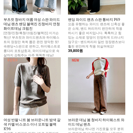
부츠컷 청바지 여름 여성 스판 와이드
밴딩 와이드 팬츠 스판 통바지 P69
데님 팬츠 밴딩 블랙진 진청바지 연청
요즘 유행하는 와이드 팬츠에 신축성 좋
화이트데님 크림진
은 소재, 밴드 허리까지 편안하게 착용
[연청/진청/흑청/크림진/블랙진] 이거슨
하시기 좋은 바지입니다. 톡톡하고 힘
혁신! 부츠컷과 와이드팬츠와 하이웨스
있는 소재로 엉덩이 민망하게 드러나지
트의 장점만 쏙쏙 뽑은 완전 영악한 핏!
않구요~ 밴드허리라 일반 정장팬츠보다
속밴딩+스판으로 편하고, 하이웨스트로
훨씬 편안하게 착용 되실꺼에요!
39,800원
롱다리 포토샵효과, 와이드데님으로 속
살까지 감춰주는 아주 똑똑한 데님!
42,500원
여성 반팔 니트 봄 브라운니트 밤색 갈
브라운 데님 봄 청바지 하이웨스트 와
색 카멜 비스코스 이너 오트밀 블랙
이드 데님 팬츠
K96
브라운데님 하나면 가진옷들 모두 분위