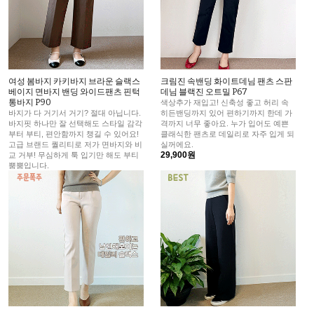
여성 봄바지 카키바지 브라운 슬랙스
크림진 속밴딩 화이트데님 팬츠 스판
베이지 면바지 밴딩 와이드팬츠 핀턱
데님 블랙진 오트밀 P67
통바지 P90
색상추가 재입고! 신축성 좋고 허리 속
바지가 다 거기서 거기? 절대 아닙니다.
히든밴딩까지 있어 편하기까지 한데 가
바지핏 하나만 잘 선택해도 스타일 감각
격까지 너무 좋아요. 누가 입어도 예쁜
부터 부티, 편안함까지 챙길 수 있어요!
클래식한 팬츠로 데일리로 자주 입게 되
고급 브랜드 퀄리티로 저가 면바지와 비
실꺼에요.
29,900원
교 거부! 무심하게 툭 입기만 해도 부티
뿜뿜입니다.
67,500원