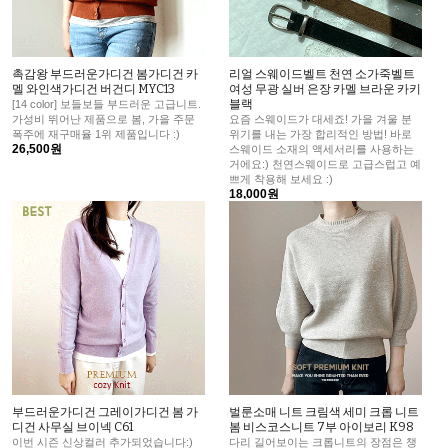
촉감왕 부드러운가디건 봄가디건 카
리얼 스웨이드벨트 천연 소가죽벨트
멜 와인색가디건 버건디 MYC13
여성 무광 실버 은장 카멜 브라운 카키
블랙
[14 color] 보들보들 부드러운 고급니트.
가성비 뛰어난 제품으로 봄, 가을 주문
요즘 스웨이드가 대세죠! 가을 겨울 분
폭주에 재구매율 1위 제품입니다 :)
위기를 내는 가장 합리적인 방법! 바로
26,500원
스웨이드 소재의 액세서리를 사용하는
거에요:) 천연스웨이드로 고급스럽고 예
쁘게 착용해 보세요 :)
18,000원
부드러운가디건 그레이가디건 봄 가
벌룬소매 니트 크림색 세미 크롭 니트
디건 사무실 브이넥 C61
봄 비스코스니트 7부 아이보리 K98
이번 시즌 신상컬러 추가되었습니다:)
다리 길어보이는 크롭니트의 장점은 챙