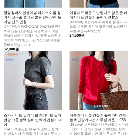
찰랑청바지 텐셀데님 아이스 여름 청
여름니트 라운드 반팔니트 얇은 쿨 베
바지 고무줄 쿨데님 쿨링 밴딩 와이드
이지니트 간절기 블랙 인견 k55
데님 팬츠 연청
[13 color] 착한가격에 백화점 품질의 니
[3단기장/밴딩/S~2XL/쿨 텐셀데님] 민망
트로 시원한 촉감이 일품이라 날씨만 더
하지 않은 텐셀데님. 시원하고 가벼운
우면 주문폭주해요 :)
24,500원
텐셀데님이 민망하지 않게! 멋스러운 와
이드에 허리 밴딩, 3단기장으로 제대로
준비되었습니다 :)
32,800원
스카시 니트 글리터 펄 카라니트 골지
여름가디건 쿨 간절기 블랙가디건 하
반팔 크롭 블랙 실버 반짝이 간절기 여
늘색 긴팔가디건 사무실 라운드 C58
성
[15 color] 시원하고 + 내구성좋고 + 가성
아무리 후줄근한 옷 위에 입어도 반짝이
비좋아 가장 인기좋은 소재! 원단 잘아
는 메탈사가 안색을 환하게 살려주는 가
는 엄마들 올리기만 하면 무조건 구매하