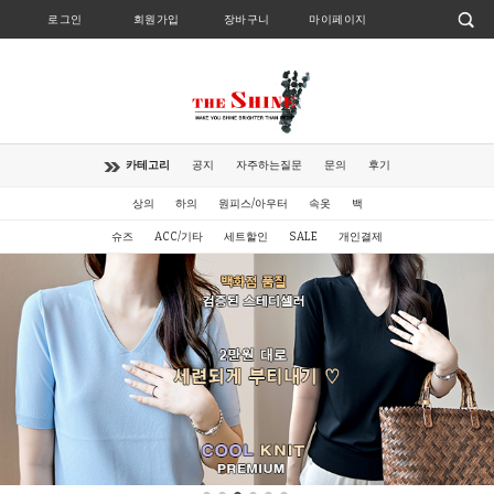
로그인
회원가입
장바구니
마이페이지
카테고리
공지
자주하는질문
문의
후기
상의
하의
원피스/아우터
속옷
백
슈즈
ACC/기타
세트할인
SALE
개인결제