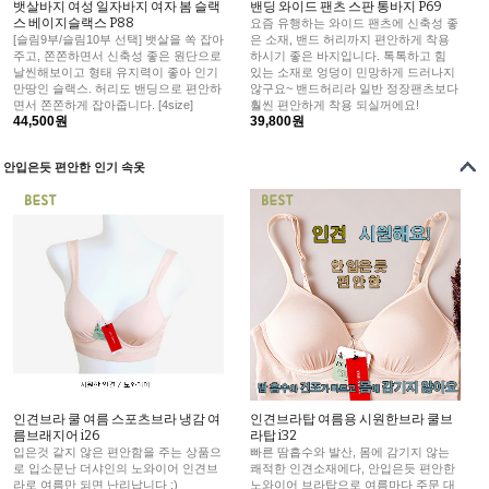
뱃살바지 여성 일자바지 여자 봄 슬랙
밴딩 와이드 팬츠 스판 통바지 P69
스 베이지슬랙스 P88
요즘 유행하는 와이드 팬츠에 신축성 좋
[슬림9부/슬림10부 선택] 뱃살을 쏙 잡아
은 소재, 밴드 허리까지 편안하게 착용
주고, 쫀쫀하면서 신축성 좋은 원단으로
하시기 좋은 바지입니다. 톡톡하고 힘
날씬해보이고 형태 유지력이 좋아 인기
있는 소재로 엉덩이 민망하게 드러나지
만땅인 슬랙스. 허리도 밴딩으로 편안하
않구요~ 밴드허리라 일반 정장팬츠보다
면서 쫀쫀하게 잡아줍니다. [4size]
훨씬 편안하게 착용 되실꺼에요!
44,500원
39,800원
안입은듯 편안한 인기 속옷
인견브라 쿨 여름 스포츠브라 냉감 여
인견브라탑 여름용 시원한브라 쿨브
름브래지어 i26
라탑 i32
입은것 같지 않은 편안함을 주는 상품으
빠른 땀흡수와 발산, 몸에 감기지 않는
로 입소문난 더샤인의 노와이어 인견브
쾌적한 인견소재에다, 안입은듯 편안한
라로 여름만 되면 난리납니다 :)
노와이어 브라탑으로 여름마다 주문 대