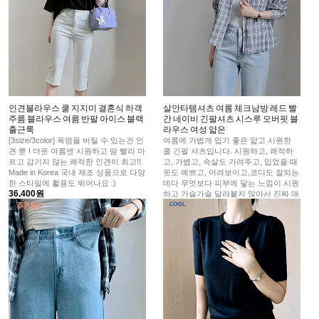
인견블라우스 쿨 지지미 결혼식 하객
살안타템셔츠 여름 체크남방 레드 빨
주름 블라우스 여름 반팔 아이스 블랙
간 네이비 긴팔셔츠 시스루 오버핏 블
출근룩
라우스 여성 얇은
[3size/3color] 폭염을 버틸 수 있는건 인
여름에 가볍게 입기 좋은 얇고 시원한
견 뿐 ! 더운 여름엔 시원하고 땀 빨리 마
쿨 긴팔 셔츠입니다. 시원하고, 쾌적하
르고 감기지 않는 쾌적한 인견이 최고!!
고, 가볍고, 속살도 가려주고, 입었을 때
Made in Korea 국내 제조 상품으로 다양
핏도 예쁘고, 어려보이고,코디도 잘되는
한 스타일에 활용도 뛰어나요 :)
데다 무엇보다 피부에 닿는 느낌이 시원
36,400원
하고 가슬가슬 달라붙지 않아서 진짜 매
일 들고 나가실 거에요:)
38,500원