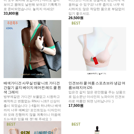
보이고 몸매도 날씬해 보여요! 기획특가
용하실 수 있구요! 너무 좁지도 너무 박
로 준비되었습니다. 놓치지 마세요!
시하지도 않은 적당한 품으로 부담없이
33,800원
입기 좋으셔요.
26,500원
배색가디건 사무실 반팔 니트 가디건
인견브라 쿨 여름 스포츠브라 냉감 여
간절기 골지 베이지 에어컨 레드 쿨 흰
름브래지어 i26
색 그레이
입은것 같지 않은 편안함을 주는 상품으
방부제같은 가디건! 보풀없고 시원하고
로 입소문난 더샤인의 노와이어 인견브
쾌적하고 변함없는 RN사 니트!! 신상이
라로 여름만 되면 난리납니다 :)
17,500원
출시 되었습니다 :) 4컬러 하나하나 배색
까지 너무 예뻐요! 포인트있는 디자인이
라 오래 진행하지 않을 계획이니 마음에
드는색은 있을 때 겟! 해 주세요 :)
29,900원