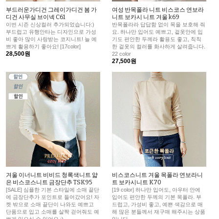
부드러운가디건 그레이가디건 봄 가
여성 반목폴라 니트 비스코스 연보라
디건 사무실 브이넥 C61
니트 보카시 니트 겨울 k69
이번 시즌 신상컬러 추가되었습니다:)
반목폴라라 답답함 없이 목을 보호해 줘
부드럽고 유행안타는 디자인으로 가성
요. 하나만 입어도 예쁘고, 겉옷안에 입
비 좋아 많이 사랑받는 코지니트! 늘 예
기도 편안한 두께라 활용도 좋고, 칙칙
쁘게 활용하기 좋아요! [17color]
한 겉옷의 컬러를 화사하게 살려줍니다.
28,500원
22 color
27,500원
겨울 이너니트 비비드 청록색니트 얇
비스코스니트 겨울 목폴라 연보라니
은 비스코스니트 금장단추 TSK95
트 보카시니트 K70
[SALE] 심플한 기본 스타일에 소매 끝단
[19 color] 하나만 입어도, 아우터 안에
에 금장단추가 포인트로 들어갔어요! 자
입어도 편안한 두께의 기본 목폴라. 부
켓 밖으로 소매 끝단이 나와도 예쁘고
드럽고, 가성비 좋고, 예쁜 색감으로 매
단품으로 입고 소매를 살짝 걷어줘도 예
해 많은 분들께서 재구매 해주시는 상품
쁘게 입으실 수 있어요 :)
입니다.