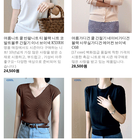
여름니트 쿨 반팔니트 티 블랙 니트 코
여름가디건 쿨 간절기 네이비가디건
발트블루 간절기 이너 브이넥 K53RH
블랙 사무실가디건 에어컨 브이넥
C68
명품 매장에서도 시즌마다 구매하는 니
트! 10년넘게 가장 많은 사랑을 받은 소
[17 coor] 백화점급 품질에 착한 가격의
재로 시원하고, 부드럽고 , 가성비 아주
시원한 촉감 니트로 매 시즌 재구매로
좋구요~ 다양한 색상으로 준비되어 있
많은 사랑을 받고 있는 제품입니다.
28,500원
습니다:)
24,500원