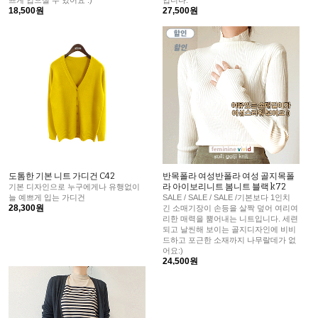
18,500원
27,500원
도톰한 기본 니트 가디건 C42
반목폴라 여성반폴라 여성 골지목폴
라 아이보리니트 봄니트 블랙 k72
기본 디자인으로 누구에게나 유행없이
늘 예쁘게 입는 가디건
SALE / SALE / SALE /기본보다 1인치
28,300원
긴 소매기장이 손등을 살짝 덮어 여리여
리한 매력을 뿜어내는 니트입니다. 세련
되고 날씬해 보이는 골지디자인에 비비
드하고 포근한 소재까지 나무랄데가 없
어요:)
24,500원