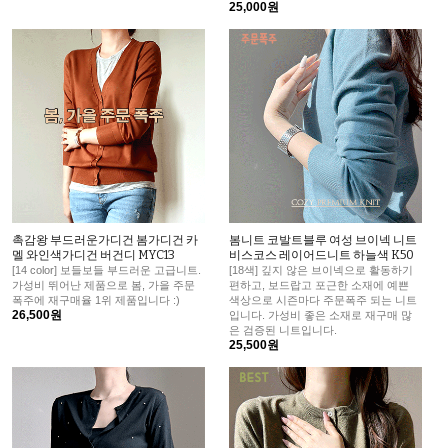
25,000원
촉감왕 부드러운가디건 봄가디건 카
봄니트 코발트블루 여성 브이넥 니트
멜 와인색가디건 버건디 MYC13
비스코스 레이어드니트 하늘색 K50
[14 color] 보들보들 부드러운 고급니트.
[18색] 깊지 않은 브이넥으로 활동하기
가성비 뛰어난 제품으로 봄, 가을 주문
편하고, 보드랍고 포근한 소재에 예쁜
폭주에 재구매율 1위 제품입니다 :)
색상으로 시즌마다 주문폭주 되는 니트
26,500원
입니다. 가성비 좋은 소재로 재구매 많
은 검증된 니트입니다.
25,500원