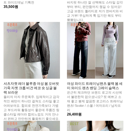
트 와이드데님 기획전
바지핏 하나만 잘 선택해도 스타일 감각
35,500원
부터 부티, 편안함까지 챙길 수 있어요!
고급 브랜드 퀄리티로 저가 면바지와 비
교 거부! 무심하게 툭 입기만 해도 부티
뿜뿜입니다.
67,500원
셔츠자켓 레더 블루종 여성 봄 오버핏
여성 와이드 트레이닝팬츠 블랙 봄 세
가죽 자켓 크롭 비건 에코 숏 싱글 블
미 와이드 팬츠 밴딩 그레이 슬랙스
랙 브라운
은근히 체크하던 브랜드 로고의 시선에
올리자 마자 주문폭주. 입체적이고 감각
서 불편한적 없으셨나요? 핏 예쁘고 소
적인 패턴이 하나만 걸쳐도 스타일 좋고
재 좋고 봉제 깔끔한 로고리스 트레이닝
어려보여요. 합피로 천연가죽보다 가볍
팬츠! 5color / 스몰 / 여자프리 / 남자프
고 부드러워 활동성이 좋은데 주름진 링
리
26,400원
클스타일 레더라 합피느낌도 거의 안나
서 편하고 만만하게 활용하기 좋으세요.
85,500원