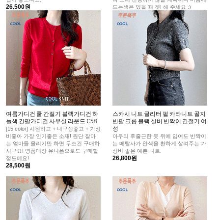
26,500원
드는색은 있을 때 겟! 해 주세요 :)
29,900원
여름가디건 쿨 간절기 블랙가디건 하
스카시 니트 글리터 펄 카라니트 골지
늘색 긴팔가디건 사무실 라운드 C58
반팔 크롭 블랙 실버 반짝이 간절기 여
성
[15 color] 시원하고 + 내구성좋고 + 가성
비좋아 가장 인기좋은 소재! 원단 잘아
아무리 후줄근한 옷 위에 입어도 반짝이
는 엄마들 올리기만 하면 무조건 구매하
는 메탈사가 안색을 환하게 살려주는 가
시구요! 명품매장 유니폼으로도 구매할
성비 좋은 예쁜 니트.
26,800원
정도에요!
28,500원