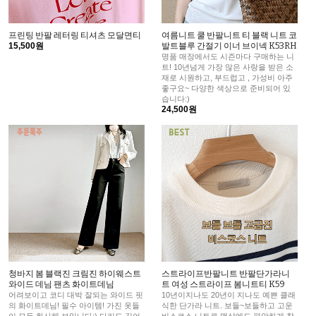
프린팅 반팔 레터링 티셔츠 모달면티
여름니트 쿨 반팔니트 티 블랙 니트 코
15,500원
발트블루 간절기 이너 브이넥 K53RH
명품 매장에서도 시즌마다 구매하는 니
트! 10년넘게 가장 많은 사랑을 받은 소
재로 시원하고, 부드럽고 , 가성비 아주
좋구요~ 다양한 색상으로 준비되어 있
습니다:)
24,500원
청바지 봄 블랙진 크림진 하이웨스트
스트라이프반팔니트 반팔단가라니
와이드 데님 팬츠 화이트데님
트 여성 스트라이프 봄니트티 K59
어려보이고 코디 대박 잘되는 와이드 핏
10년이지나도 20년이 지나도 예쁜 클래
의 화이트데님! 필수 아이템! 가진 옷들
식한 단가라 니트. 보들~보들하고 고운
이 모두 화사해 보입니다:) 다리도 길어
비스코스 니트로 맨살에도 편안하게 착