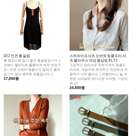
i132 인견 롱 슬립
스트라이프셔츠 오버핏 링클프리 셔
츠 블라우스 여성 봄남방 BL72
롱 원피스에 입기 좋은 롱슬립입니다 :)
브랜디 퀄리티로 훌륭하게 제작 되었구
구김적고 관리쉬운 착한가격의 링클프
요~ 인견 소재라 땀흡수도 잘되고 몸에
리셔츠. 데일리로 편안하고 만만하게 착
감기지 않아 쾌적한 제품입니다 :)
용하기 너무 좋아요 :) 유행안타고 늘 세
17,000원
련된 스타일에 코디쉬운 아이템. 가성비
최고!!
24,500원