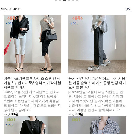
NEW & HOT
여름 카프리팬츠 빅사이즈 스판 밴딩
풍기 인견바지 여성 냉장고 바지 시원
여성 6부 반바지 5부 슬랙스 키작녀 블
한 여름 슬랙스 아이스 쿨링 밴딩 와이
랙팬츠 흰바지
드팬츠 통바지
[4size] 요즘 핫한 카프리팬츠는 면소재
[3 size/밴딩] 여름에 제일 시원한건 인
로 입어야 노티나지 않고 어려보여요:)
견! 시원하고 쾌적하고 몸에 감기지 않
스판에 히든밴딩까지 되어있어 착용감
아서 아무것도 안 입어도 더운 여름에
도 편하고, 가벼운 두께감으로 답답하지
유일하게 버틸 수 있는 아이템이 인견입
않게 입기 좋아요!
니다. 여름엔 인견과 함께 하세요 ♡
37,800원
36,000원