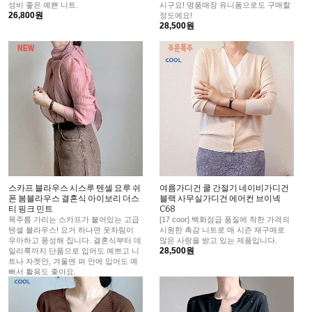
성비 좋은 예쁜 니트.
시구요! 명품매장 유니폼으로도 구매할
26,800원
정도에요!
28,500원
스카프 블라우스 시스루 텐셀 요루 쉬
여름가디건 쿨 간절기 네이비가디건
폰 봄블라우스 결혼식 아이보리 더스
블랙 사무실가디건 에어컨 브이넥
티 핑크 민트
C68
목주름 가리는 스카프가 붙어있는 고급
[17 coor] 백화점급 품질에 착한 가격의
텐셀 블라우스! 요거 하나면 옷차림이
시원한 촉감 니트로 매 시즌 재구매로
우아하고 풍성해 집니다. 결혼식부터 데
많은 사랑을 받고 있는 제품입니다.
28,500원
일리룩까지 단품으로 입어도 예쁘고 니
트나 자켓안, 겨울엔 퍼 안에 입어도 예
뻐서 활용도 좋아요.
46,500원