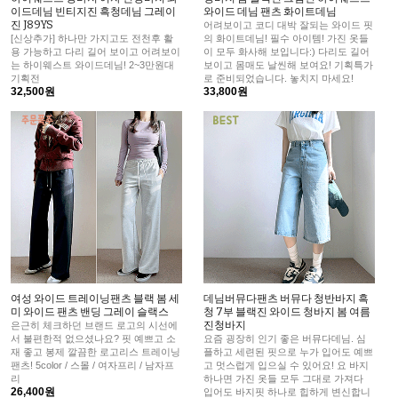
이드데님 빈티지진 흑청데님 그레이
와이드 데님 팬츠 화이트데님
진 J89YS
어려보이고 코디 대박 잘되는 와이드 핏
[신상추가] 하나만 가지고도 전천후 활
의 화이트데님! 필수 아이템! 가진 옷들
용 가능하고 다리 길어 보이고 어려보이
이 모두 화사해 보입니다:) 다리도 길어
는 하이웨스트 와이드데님! 2~3만원대
보이고 몸매도 날씬해 보여요! 기획특가
기획전
로 준비되었습니다. 놓치지 마세요!
32,500원
33,800원
여성 와이드 트레이닝팬츠 블랙 봄 세
데님버뮤다팬츠 버뮤다 청반바지 흑
미 와이드 팬츠 밴딩 그레이 슬랙스
청 7부 블랙진 와이드 청바지 봄 여름
진청바지
은근히 체크하던 브랜드 로고의 시선에
서 불편한적 없으셨나요? 핏 예쁘고 소
요즘 굉장히 인기 좋은 버뮤다데님. 심
재 좋고 봉제 깔끔한 로고리스 트레이닝
플하고 세련된 핏으로 누가 입어도 예쁘
팬츠! 5color / 스몰 / 여자프리 / 남자프
고 멋스럽게 입으실 수 있어요! 요 바지
리
하나면 가진 옷들 모두 그대로 가져다
26,400원
입어도 바지핏 하나로 힙하게 변신합니