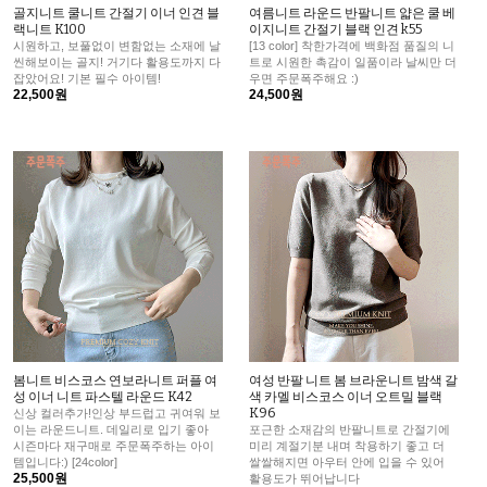
골지니트 쿨니트 간절기 이너 인견 블
여름니트 라운드 반팔니트 얇은 쿨 베
랙니트 K100
이지니트 간절기 블랙 인견 k55
시원하고, 보풀없이 변함없는 소재에 날
[13 color] 착한가격에 백화점 품질의 니
씬해보이는 골지! 거기다 활용도까지 다
트로 시원한 촉감이 일품이라 날씨만 더
잡았어요! 기본 필수 아이템!
우면 주문폭주해요 :)
22,500원
24,500원
봄니트 비스코스 연보라니트 퍼플 여
여성 반팔 니트 봄 브라운니트 밤색 갈
성 이너 니트 파스텔 라운드 K42
색 카멜 비스코스 이너 오트밀 블랙
K96
신상 컬러추가!인상 부드럽고 귀여워 보
이는 라운드니트. 데일리로 입기 좋아
포근한 소재감의 반팔니트로 간절기에
시즌마다 재구매로 주문폭주하는 아이
미리 계절기분 내며 착용하기 좋고 더
템입니다:) [24color]
쌀쌀해지면 아우터 안에 입을 수 있어
25,500원
활용도가 뛰어납니다