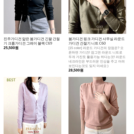
진주가디건 얇은 봄가디건 긴팔 간절
봄가디건 핑크 가디건 사무실 라운드
기 크롭가디건 그레이 블랙 C69
가디건 간절기 니트 C60
25,500원
[15 color] 라운드 가디건의 장점은? 오
픈하면 가디건! 잠그면 라운드 니트로
두개 가진듯 활용가능 하다는것! 라운드
네크라인은 부드러운 인상을 주고 어려
보인다는것도 잊지 마세요:)
28,500원