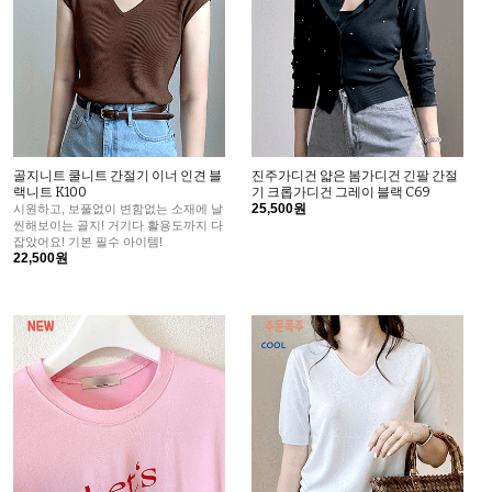
골지니트 쿨니트 간절기 이너 인견 블
진주가디건 얇은 봄가디건 긴팔 간절
랙니트 K100
기 크롭가디건 그레이 블랙 C69
25,500원
시원하고, 보풀없이 변함없는 소재에 날
씬해보이는 골지! 거기다 활용도까지 다
잡았어요! 기본 필수 아이템!
22,500원