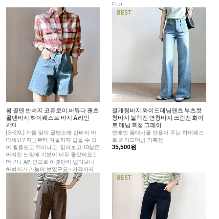
다 :)
43,800원
봄 골덴 반바지 코듀로이 버뮤다 팬츠
절개청바지 와이드데님팬츠 부츠컷
골덴바지 하이웨스트 바지 A라인
청바지 블랙진 연청바지 크림진 화이
P93
트 데님 흑청 그레이
[S~2XL] 가을 맞이 골덴소재 반바지 어
연예인 몸매비율 만들어 주는 하이웨스
떠세요? 지금부터 겨울까지 입을 수 있
트 와이드데님 기획전
35,500원
어 활용도고 뛰어나고, 입어보고 10살은
어려진 느낌에 기분이 너무 좋았어요:)
더구나 A라인으로 아랫단이 넓다보니
허벅지가 가늘어 보였구요~ 가격까지
너무 착해요 ♡
26,800원