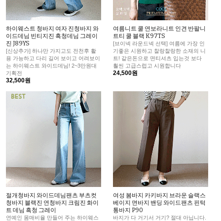
하이웨스트 청바지 여자 진청바지 와
여름니트 쿨 연보라니트 인견 반팔니
이드데님 빈티지진 흑청데님 그레이
트티 쿨 블랙 K97TS
진 J89YS
[브이넥 라운드넥 선택] 여름에 가장 인
[신상추가] 하나만 가지고도 전천후 활
기좋은 시원하고 찰랑찰랑한 소재의 니
용 가능하고 다리 길어 보이고 어려보이
트! 같은돈으로 면티셔츠 입는것 보다
는 하이웨스트 와이드데님! 2~3만원대
훨씬 고급스럽고 시원합니다
24,500원
기획전
32,500원
절개청바지 와이드데님팬츠 부츠컷
여성 봄바지 카키바지 브라운 슬랙스
청바지 블랙진 연청바지 크림진 화이
베이지 면바지 밴딩 와이드팬츠 핀턱
트 데님 흑청 그레이
통바지 P90
연예인 몸매비율 만들어 주는 하이웨스
바지가 다 거기서 거기? 절대 아닙니다.