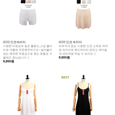
i020 인견속바지
i020 인견 속치마
시원한 터칭감과 높은 활용도,고급 퀄리
피부자극 없는 시원한 인견 소재로 제작
티로 여름엔 주문폭주하구요~ 달라붙지
된 속치마로 밴드허리라 편하고 캐미솔
않는 쾌적한 착용감으로 찾는 분들은 겨
과 세트착용 하실 수 있어요 :)
9,900원
울에도 찾는답니다 :)
9,900원