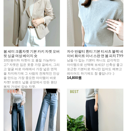
봄 세미 크롭자켓 기본 카키 자켓 오버
자수 반팔티 흰티 기본 티셔츠 블랙 네
핏 싱글 여성 베이지 숏
이비 화이트 이너 스판 면 봄 피치 T99
10만원이하 자켓이 요 품질 가능하다
남들 다 입는 기본티 하니도 감각적인
고? 자켓은 입은 옷중 가장 겉에서, 그리
아이템으로 선택해 보세요! 신축성 좋고
고 얼굴 바로 아래에서 가장 넓은 면적
포근한 기본티로 하나만 입어도 예쁘고
을 차지하기에 그 사람의 전체적인 인상
레이어드 하기에도 참 좋답니다 :)
14,800원
을 만드는 가장 중요한 아이템이 바로
자켓! 브랜드 납품 공장에서 만든 원단
봉제 가성비 압승 자켓.
98,500원