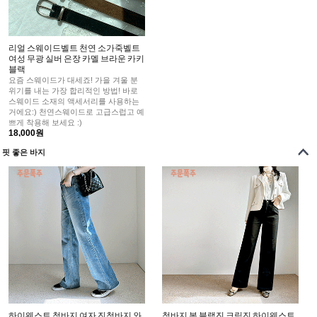
리얼 스웨이드벨트 천연 소가죽벨트
여성 무광 실버 은장 카멜 브라운 카키
블랙
요즘 스웨이드가 대세죠! 가을 겨울 분
위기를 내는 가장 합리적인 방법! 바로
스웨이드 소재의 액세서리를 사용하는
거에요:) 천연스웨이드로 고급스럽고 예
쁘게 착용해 보세요 :)
18,000원
핏 좋은 바지
하이웨스트 청바지 여자 진청바지 와
청바지 봄 블랙진 크림진 하이웨스트