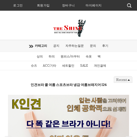
로그인
회원가입
장바구니
마이페이지
카테고리
공지
자주하는질문
문의
후기
상의
하의
원피스/아우터
속옷
백
슈즈
ACC/기타
세트할인
SALE
개인결제
Recent
인견브라 쿨 여름 스포츠브라 냉감 여름브래지어 I26